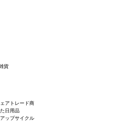
活雑貨
フェアトレード商
れた日用品
＆アップサイクル