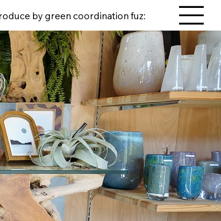
produce by g
reen coordination fuz: